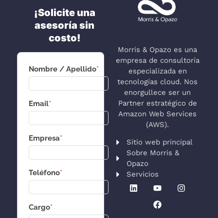
¡Solicite una
asesoría sin
costo!
Morris & Opazo es una
empresa de consultoría
Nombre / Apellido
*
especializada en
tecnologías cloud. Nos
enorgullece ser un
Partner estratégico de
Email
*
Amazon Web Services
(AWS).
Empresa
*
Sitio web principal
Sobre Morris &
Opazo
Teléfono
*
Servicios
Cargo
*