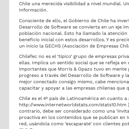
Chile una merecida visibilidad a nivel mundial. 
Información.
Consciente de ello, el Gobierno de Chile ha inve
Desarrollo de Software se convierta en un eje i
población nacional. Esto ha llamado la atención
beneficio inicial con estos desarrollos. Y es pre
un inicio la GECHS (Asociación de Empresas Chile
ChileTec no es el ‘típico’ grupo de empresas pr
ellas. Implica un sentido social que se refleja e
importantes que Morris & Opazo tuvo en mente pa
progreso a través del Desarrollo de Software y 
mejor conectado consigo mismo, cabe mencionar 
capacitar y apoyar a las empresas chilenas que qu
Chile es el 4º país de Latinoamérica en cuanto a
http://www.internetworldstats.com/stats10.htm )
contrario, debe ser considerado como una ‘invit
proactiva en los contenidos que se publican en I
red, usándola como ‘escaparate’ con clientes pot