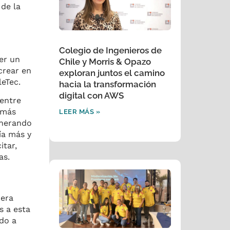
 de la
Colegio de Ingenieros de
er un
Chile y Morris & Opazo
crear en
exploran juntos el camino
leTec.
hacia la transformación
digital con AWS
 entre
 más
LEER MÁS »
enerando
ía más y
itar,
as.
nera
s a esta
ndo a