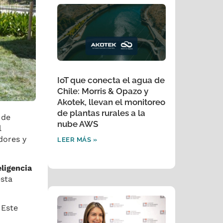
IoT que conecta el agua de
Chile: Morris & Opazo y
Akotek, llevan el monitoreo
de plantas rurales a la
 de
nube AWS
l
dores y
LEER MÁS »
eligencia
esta
 Este