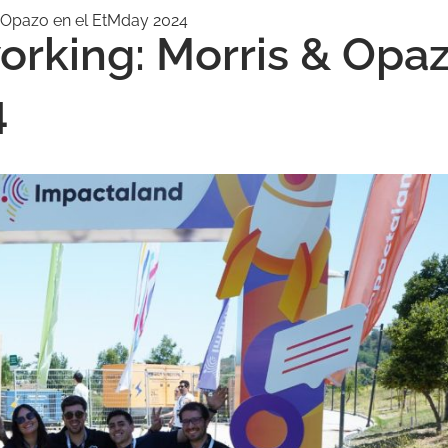
& Opazo en el EtMday 2024
orking: Morris & Opa
4