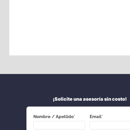
¡Solicite una asesoría sin costo!
Nombre / Apellido
*
Email
*