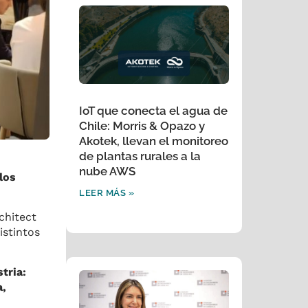
IoT que conecta el agua de
Chile: Morris & Opazo y
Akotek, llevan el monitoreo
de plantas rurales a la
nube AWS
los
LEER MÁS »
chitect
istintos
tria:
a,