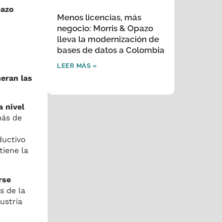
pazo
Menos licencias, más
negocio: Morris & Opazo
lleva la modernización de
bases de datos a Colombia
LEER MÁS »
eran las
a nivel
ás de
ductivo
tiene la
rse
s de la
ustria