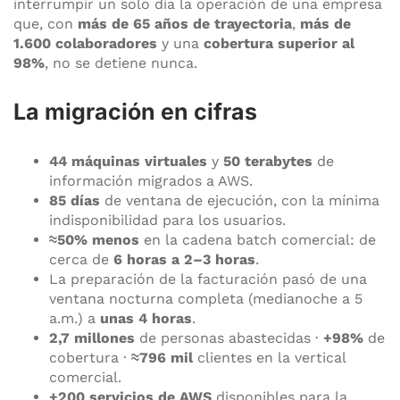
interrumpir un solo día la operación de una empresa
que, con
más de 65 años de trayectoria
,
más de
1.600 colaboradores
y una
cobertura superior al
98%
, no se detiene nunca.
La migración en cifras
44 máquinas virtuales
y
50 terabytes
de
información migrados a AWS.
85 días
de ventana de ejecución, con la mínima
indisponibilidad para los usuarios.
≈50% menos
en la cadena batch comercial: de
cerca de
6 horas a 2–3 horas
.
La preparación de la facturación pasó de una
ventana nocturna completa (medianoche a 5
a.m.) a
unas 4 horas
.
2,7 millones
de personas abastecidas ·
+98%
de
cobertura ·
≈796 mil
clientes en la vertical
comercial.
+200 servicios de AWS
disponibles para la