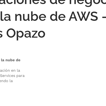
 la nube de AWS 
is Opazo
 la nube de
ación en la
Services para
endo la