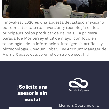
InnovaFest 2026 es una apuesta del Estado mexicano
por conectar talento, inversión y tecnología en los
principales polos productivos del país. La primera
parada fue Monterrey el 29 de mayo, con foco en
tecnologías de la información, inteligencia artificial y
biotecnología. Joaquín Tobar, Key Account Manager de
Morris Opazo, estuvo en el centro de eso: […]
¡Solicite una
asesoría sin
costo!
Morris & Opazo es una